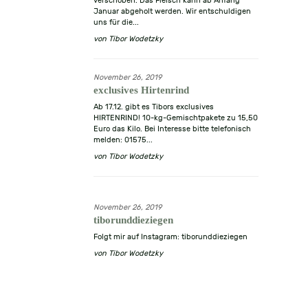
verschoben. Das Fleisch kann ab Anfang
Januar abgeholt werden. Wir entschuldigen
uns für die...
von
Tibor Wodetzky
November 26, 2019
exclusives Hirtenrind
Ab 17.12. gibt es Tibors exclusives
HIRTENRIND! 10-kg-Gemischtpakete zu 15,50
Euro das Kilo. Bei Interesse bitte telefonisch
melden: 01575...
von
Tibor Wodetzky
November 26, 2019
tiborunddieziegen
Folgt mir auf Instagram: tiborunddieziegen
von
Tibor Wodetzky