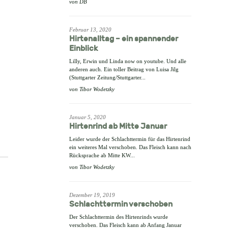
von
DB
Februar 13, 2020
Hirtenalltag – ein spannender
Einblick
Lilly, Erwin und Linda now on youtube. Und alle
anderen auch. Ein toller Beitrag von Luisa Jilg
(Stuttgarter Zeitung/Stuttgarter...
von
Tibor Wodetzky
Januar 5, 2020
Hirtenrind ab Mitte Januar
Leider wurde der Schlachttermin für das Hirtenrind
ein weiteres Mal verschoben. Das Fleisch kann nach
Rücksprache ab Mitte KW...
von
Tibor Wodetzky
Dezember 19, 2019
Schlachttermin verschoben
Der Schlachttermin des Hirtenrinds wurde
verschoben. Das Fleisch kann ab Anfang Januar