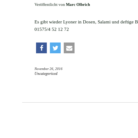
Veröffentlicht von
Marc Olbrich
Es gibt wieder Lyoner in Dosen, Salami und deftige B
01575/4 52 12 72
teilen
twittern
e-
November 26, 2016
mail
Uncategorized