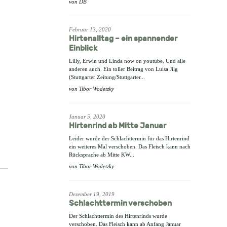
von
DB
Februar 13, 2020
Hirtenalltag – ein spannender
Einblick
Lilly, Erwin und Linda now on youtube. Und alle
anderen auch. Ein toller Beitrag von Luisa Jilg
(Stuttgarter Zeitung/Stuttgarter...
von
Tibor Wodetzky
Januar 5, 2020
Hirtenrind ab Mitte Januar
Leider wurde der Schlachttermin für das Hirtenrind
ein weiteres Mal verschoben. Das Fleisch kann nach
Rücksprache ab Mitte KW...
von
Tibor Wodetzky
Dezember 19, 2019
Schlachttermin verschoben
Der Schlachttermin des Hirtenrinds wurde
verschoben. Das Fleisch kann ab Anfang Januar