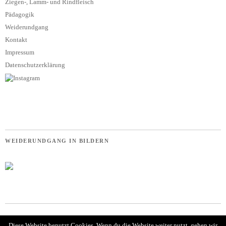
Ziegen-, Lamm- und Rindfleisch
Pädagogik
Weiderundgang
Kontakt
Impressum
Datenschutzerklärung
WEIDERUNDGANG IN BILDERN
Diese Website benutzt Cookies. Wenn du die Website weiter nutzt, gehen wir
© Tibor Und die Ziegen